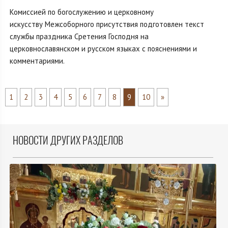
Комиссией по богослужению и церковному
искусству Межсоборного присутствия подготовлен текст
службы праздника Сретения Господня на
церковнославянском и русском языках с пояснениями и
комментариями.
1
2
3
4
5
6
7
8
9
10
»
НОВОСТИ ДРУГИХ РАЗДЕЛОВ