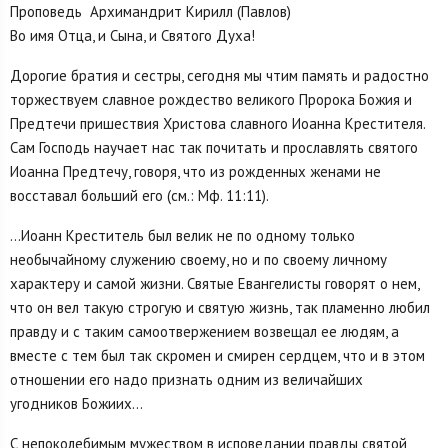
Проповедь Архимандрит Кирилл (Павлов)
Во имя Отца, и Сына, и Святого Духа!
Дорогие братия и сестры, сегодня мы чтим память и радостно
торжествуем славное рождество великого Пророка Божия и
Предтечи пришествия Христова славного Иоанна Крестителя.
Сам Господь научает нас так почитать и прославлять святого
Иоанна Предтечу, говоря, что из рожденных женами не
восставал больший его (см.: Мф. 11:11).
…Иоанн Креститель был велик не по одному только
необычайному служению своему, но и по своему личному
характеру и самой жизни. Святые Евангелисты говорят о нем,
что он вел такую строгую и святую жизнь, так пламенно любил
правду и с таким самоотвержением возвещал ее людям, а
вместе с тем был так скромен и смирен сердцем, что и в этом
отношении его надо признать одним из величайших
угодников Божиих…
С непоколебимым мужеством в исповедании правды святой