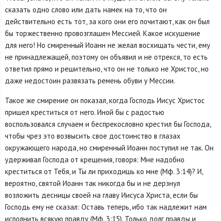
сказать одно слово или дать намек на то, что он
действительно есть тот, за кого они его почитают, как он был
бы торжественно провозглашен Мессией. Какое искушение
для него! Но смиренный Иоанн не желал восхищать чести, ему
не принадлежащей, поэтому он объявил и не отрекся, то есть
ответил прямо и решительно, что он не только не Христос, но
даже недостоин развязать ремень обуви у Мессии.
Такое же смирение он показал, когда Господь Иисус Христос
пришел креститься от него. Иной бы с радостью
воспользовался случаем и беспрекословно крестил бы Господа,
чтобы чрез это возвысить свое достоинство в глазах
окружающего народа, но смиренный Иоанн поступил не так. Он
удерживал Господа от крещения, говоря: Мне надобно
креститься от Тебя, и Ты ли приходишь ко мне (Мф. 3:14)? И,
вероятно, святой Иоанн так никогда бы и не дерзнул
возложить десницы своей на главу Иисуса Христа, если бы
Господь ему не сказал: Оставь теперь, ибо так надлежит нам
исполнить всякую правду (Мф. 3:15). Только долг правды и