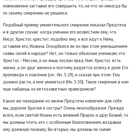
повиновения заставил его совершить то, на что он никогда бы
по своему смирению не решился.
Подобный пример умилительного смирения показал Предтеча
и в другом случае: когда ученики его возвестили ему, что
Иисус Христос крестит, подобно ему, и все идут к Нему,
оставляя его, Иоанна. Оскорбился ли он при этом уменьшением
славы своей в народе? Нет, он только объяснил ученикам, что
Христос - Мессия, а он лишь послан пред Ним. Христос есть
жених, а он друг жениха и поэтому радуется успеху в деле Его
проповеди и спасения (см.: Ин. 3:29), и сказал при этом: Ему
должно расти, а мне умаляться (Ин. 3:30). Такое смирение в ком
еще найдешь из ветхозаветных праведников?
Какое же назидание из жизни Предтечи извлечем для себя
мы, дорогие братия и сестры? Очень многообразное. Прежде
всего, если святой Иоанн есть великий Пророк и друг Божий, то
мы должны чтить его с особенным благоговением, воздавая
ему должную похвалу. Во-вторых, мы должны по силам