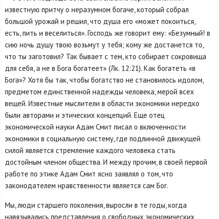
известную притчу о неразумном богаче, который собрал
большой урожай и решил, что душа его «может покоиться,
есть, пить и веселиться». Господь же говорит ему: «Безумный! в
сию ночь душу твою возьмут у тебя; кому же достанется то,
что ты заготовил? Так бывает с тем, кто собирает сокровища
для себя, а не в Бога богатеет» (Лк. 12:21). Как богатеть «в
Бога»? Хотя бы так, чтобы богатство не становилось идолом,
предметом единственной надежды человека, мерой всех
вещей. Известные мыслители в области экономики нередко
были авторами и этических концепций. Еще отец
экономической науки Адам Смит писал о включенности
экономики в социальную систему, где подлинной движущей
силой является стремление каждого человека стать
достойным членом общества. И между прочим, в своей первой
работе по этике Адам Смит ясно заявлял о том, что
законодателем нравственности является сам Бог.
Мы, люди старшего поколения, выросли в те годы, когда
навязывались представления о свободных экономических