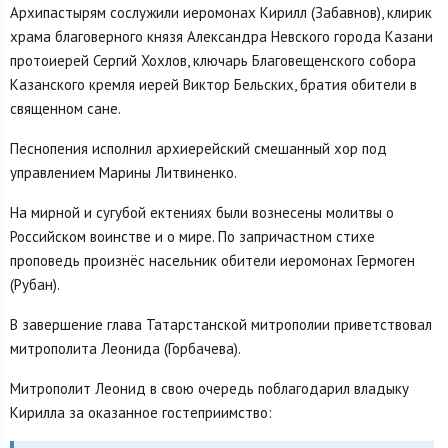
Архипастырям сослужили иеромонах Кирилл (Забавнов), клирик
храма благоверного князя Александра Невского города Казани
протоиерей Сергий Хохлов, ключарь Благовещенского собора
Казанского кремля иерей Виктор Бельских, братия обители в
священном сане.
Песнопения исполнил архиерейский смешанный хор под
управлением Марины Литвиненко.
На мирной и сугубой ектениях были вознесены молитвы о
Российском воинстве и о мире. По запричастном стихе
проповедь произнёс насельник обители иеромонах Гермоген
(Рубан).
В завершение глава Татарстанской митрополии приветствовал
митрополита Леонида (Горбачева).
Митрополит Леонид в свою очередь поблагодарил владыку
Кирилла за оказанное гостеприимство: