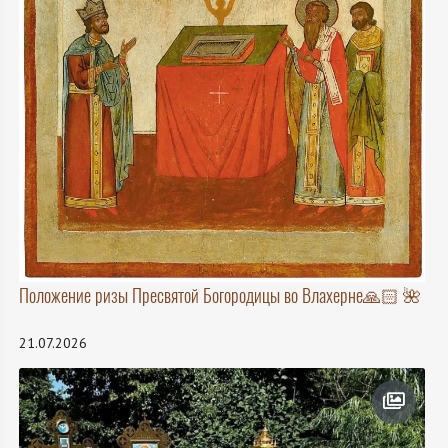
Положение ризы Пресвятой Богородицы во Влахерне🙏🏻 🌺
21.07.2026