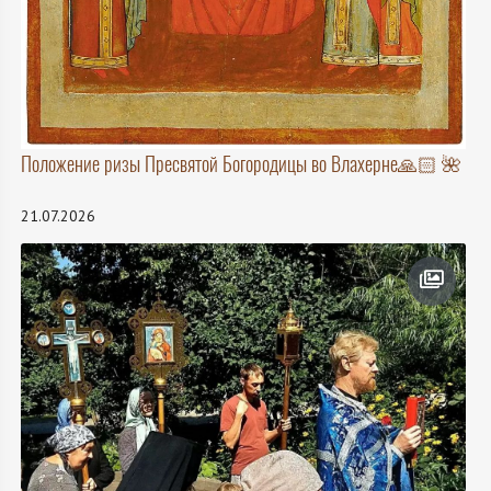
Положение ризы Пресвятой Богородицы во Влахерне🙏🏻 🌺
21.07.2026