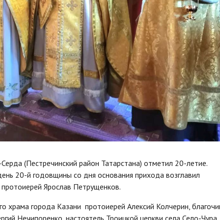
-Серда (Пестречинский район Татарстана) отметил 20-летие.
день 20-й годовщины со дня основания прихода возглавил
а протоиерей Ярослав Петрущенков.
го храма города Казани протоиерей Алексий Колчерин, благоч
ергий Нечипоренко, настоятель Троицкой церкви села Село-Чура