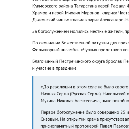
Кукморского района Татарстана иерей Рафаил 
Храмов и иерей Михаил Миронов; клирики Чист
Дьяконский чин возглавил клирик Александро-Н
За богослужением молились местные жители, п
По окончании Божественной литургии для прихо
Фольклорный ансамбль «Чулпы» представил ко
Благочинный Пестречинского округа Ярослав Пе
и участие в празднике.
«До революции в этом селе не было своег
Нижняя Серда (Русская Серда). Никольский 
Мухина Николая Алексеевича, ныне покойно
Первое богослужение было совершено 25 и
Сизовым. На открытии храма присутствова
приснопамятный протоиерей Павел Павлов»,