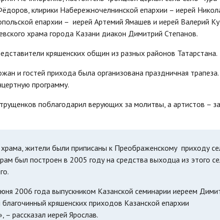
Фёдоров, клирики Набережночелнинской епархии – иерей Никол
опольской епархии – иерей Артемий Ямашев и иерей Валерий Ку
евского храма города Казани диакон Димитрий Степанов.
редставители кряшенских общин из разных районов Татарстана.
жан и гостей прихода была организована праздничная трапеза.
нцертную программу.
трущенков поблагодарил верующих за молитвы, а артистов – з
о храма, жители были приписаны к Преображенскому приходу се
храм был построен в 2005 году на средства выходца из этого с
го.
юня 2006 года выпускником Казанской семинарии иереем Дими
л благочинный кряшенских приходов Казанской епархии
 – рассказал иерей Ярослав.