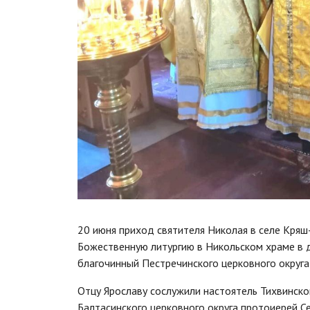
20 июня приход святителя Николая в селе Кряш
Божественную литургию в Никольском храме в 
благочинный Пестречинского церковного округ
Отцу Ярославу сослужили настоятель Тихвинско
Балтасинского церковного округа протоиерей С