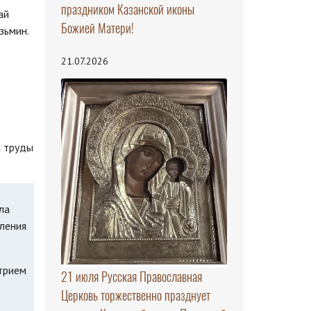
праздником Казанской иконы
ай
Божией Матери!
зьмин.
21.07.2026
а труды
ла
еления
трием
21 июля Русская Православная
Церковь торжественно празднует